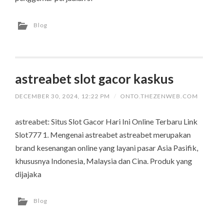
Blog
astreabet slot gacor kaskus
DECEMBER 30, 2024, 12:22 PM
/
ONTO.THEZENWEB.COM
astreabet: Situs Slot Gacor Hari Ini Online Terbaru Link
Slot777 1. Mengenai astreabet astreabet merupakan
brand kesenangan online yang layani pasar Asia Pasifik,
khususnya Indonesia, Malaysia dan Cina. Produk yang
dijajaka
Blog