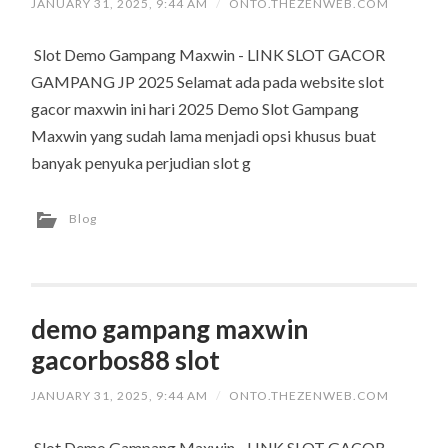
JANUARY 31, 2025, 9:44 AM
/
ONTO.THEZENWEB.COM
Slot Demo Gampang Maxwin - LINK SLOT GACOR
GAMPANG JP 2025 Selamat ada pada website slot
gacor maxwin ini hari 2025 Demo Slot Gampang
Maxwin yang sudah lama menjadi opsi khusus buat
banyak penyuka perjudian slot g
Blog
demo gampang maxwin
gacorbos88 slot
JANUARY 31, 2025, 9:44 AM
/
ONTO.THEZENWEB.COM
Slot Demo Gampang Maxwin - LINK SLOT GACOR