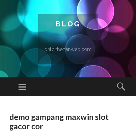
BLOG
onto.thezenweb.com
Menu
Sear
SKIP TO CONTENT
demo gampang maxwin slot
gacor cor